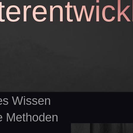
terentwick
tes Wissen
e Methoden