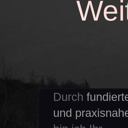
Wei
Durch
fundier
und praxisnah