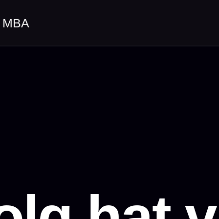
, MBA
olg hat v