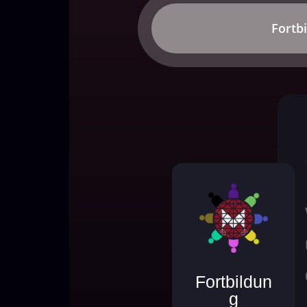
Fortb
Fortbildun
g