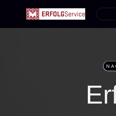
NA
Er