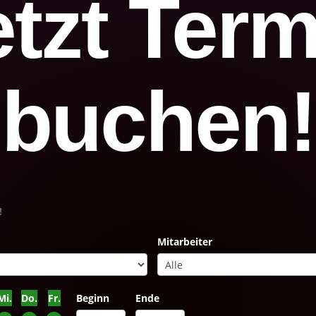
etzt Term
buchen!
!
Mitarbeiter
Mi.
Do.
Fr.
Beginn
Ende