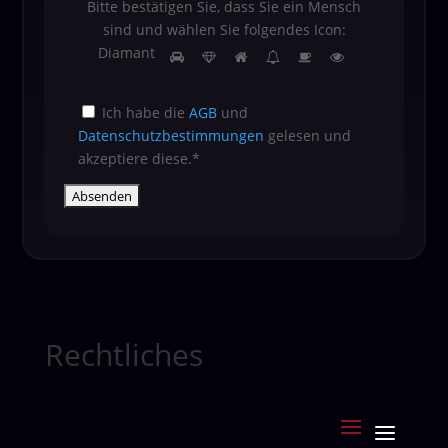
Bitte bestätigen Sie, dass Sie ein Mensch
sind und wählen Sie folgendes Icon:
Bitte
Diamant
1
2
3
4
5
6
bestätigen
Sie,
Ich habe die
AGB
und
dass
Datenschutzbestimmungen
gelesen und
Sie
akzeptiere diese.*
ein
Mensch
sind
und
wählen
Sie
folgendes
Icon:
Rechtliches
Diamant