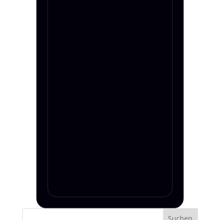
Blog Grid
Single Post
FAQ
Über mich
Testimonials
Kontakt
Suchen